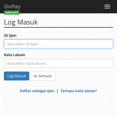
OnPay
Toggl
navig
AFFILIATE
Log Masuk
ID Ejen
Kata Laluan
Log Masuk
Isi Semula
Daftar sebagai ejen
|
Terlupa kata laluan?