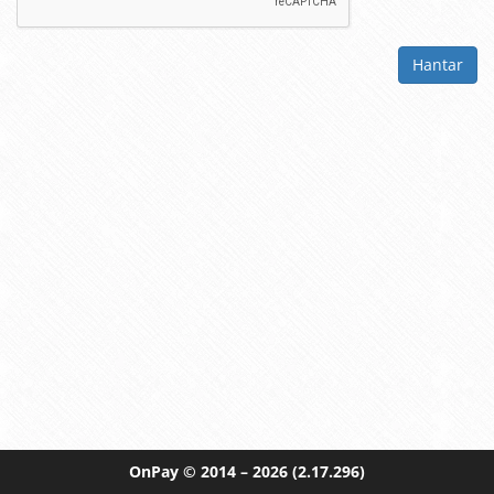
Hantar
OnPay
© 2014 – 2026
(2.17.296)